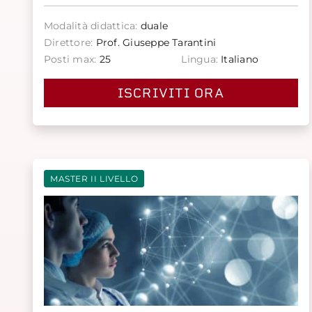
Modalità didattica:
duale
Direttore:
Prof. Giuseppe Tarantini
Posti max:
25
Lingua:
Italiano
ISCRIVITI ORA
MASTER II LIVELLO