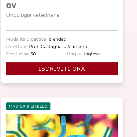
OV
Oncologia veterinaria
Modalità didattica:
blended
Direttore:
Prof. Castagnaro Massimo
Posti max:
50
Lingua:
Inglese
ISCRIVITI ORA
MASTER II LIVELLO