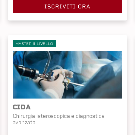
ISCRIVITI ORA
MASTER II LIVELLO
CIDA
Chirurgia isteroscopica e diagnostica
avanzata