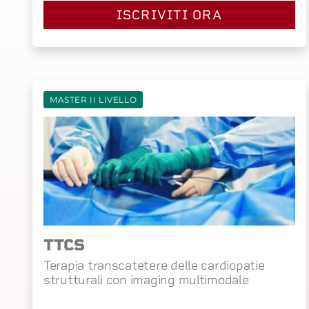
ISCRIVITI ORA
MASTER II LIVELLO
TTCS
Terapia transcatetere delle cardiopatie
strutturali con imaging multimodale