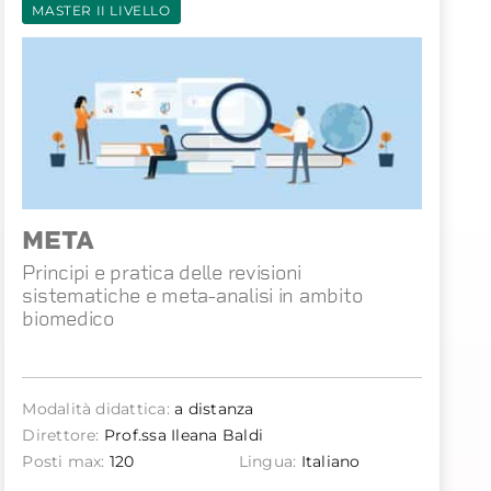
MASTER II LIVELLO
META
Principi e pratica delle revisioni
sistematiche e meta-analisi in ambito
biomedico
Modalità didattica:
a distanza
Direttore:
Prof.ssa Ileana Baldi
Posti max:
120
Lingua:
Italiano