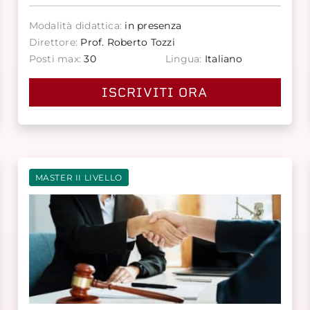
Modalità didattica:
in presenza
Direttore:
Prof. Roberto Tozzi
Posti max:
30
Lingua:
Italiano
ISCRIVITI ORA
MASTER II LIVELLO