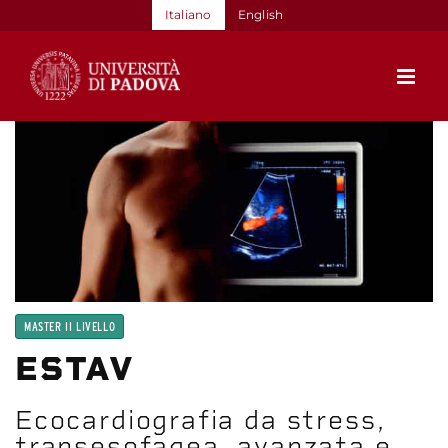
Salta
Italiano
English
al
contenuto
MASTER II LIVELLO
ESTAV
Ecocardiografia da stress,
transesofagea, avanzata e