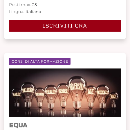
Posti max:
25
Lingua:
Italiano
ISCRIVITI ORA
CORSI DI ALTA FORMAZIONE
EQUA