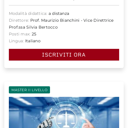
Modalità didattica:
a distanza
Direttore:
Prof. Maurizio Bianchini - Vice Direttrice
Prof.ssa Silvia Bertocco
Posti max:
25
Lingua:
Italiano
ISCRIVITI ORA
MASTER II LIVELLO