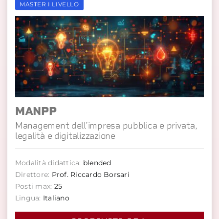
MASTER I LIVELLO
MANPP
Management dell’impresa pubblica e privata,
legalità e digitalizzazione
Modalità didattica:
blended
Direttore:
Prof. Riccardo Borsari
Posti max:
25
Lingua:
Italiano