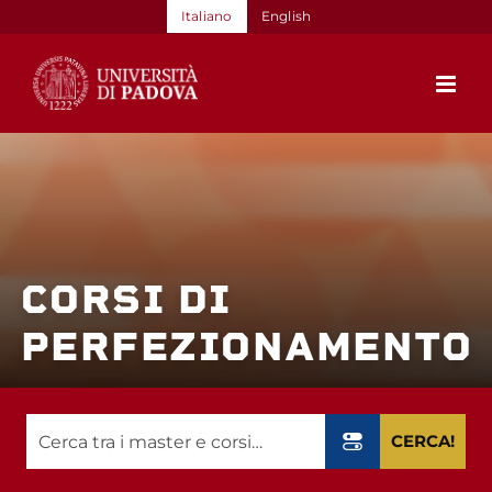
Salta
Italiano
English
al
contenuto
CORSI DI
PERFEZIONAMENTO
CERCA!