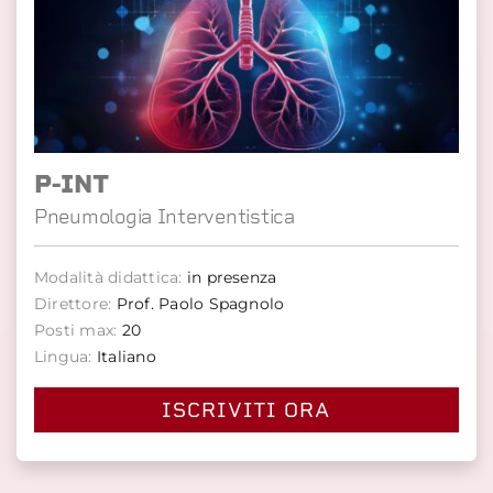
P-INT
Pneumologia Interventistica
Modalità didattica:
in presenza
Direttore:
Prof. Paolo Spagnolo
Posti max:
20
Lingua:
Italiano
ISCRIVITI ORA