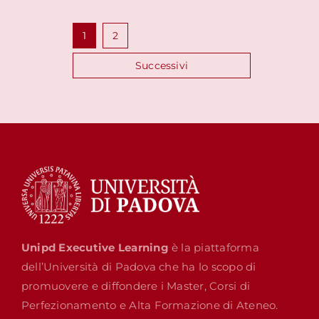
Paginazione
1
2
degli
Successivi
articoli
Unipd Executive Learning
è la piattaforma
dell’Università di Padova che ha lo scopo di
promuovere e diffondere i Master, Corsi di
Perfezionamento e Alta Formazione di Ateneo.