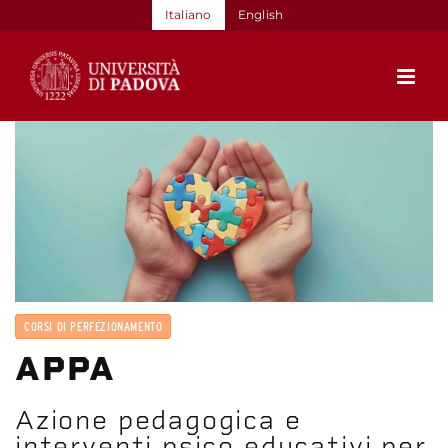
Salta
Italiano
English
al
contenuto
CORSI DI PERFEZIONAMENTO
APPA
Azione pedagogica e
interventi psico educativi per