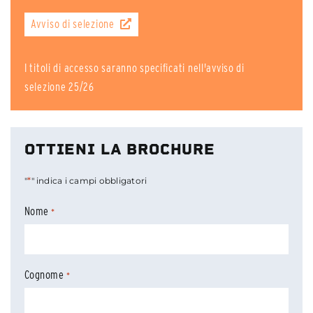
Avviso di selezione
I titoli di accesso saranno specificati nell'avviso di
selezione 25/26
OTTIENI LA BROCHURE
*
"
" indica i campi obbligatori
Nome
*
Cognome
*