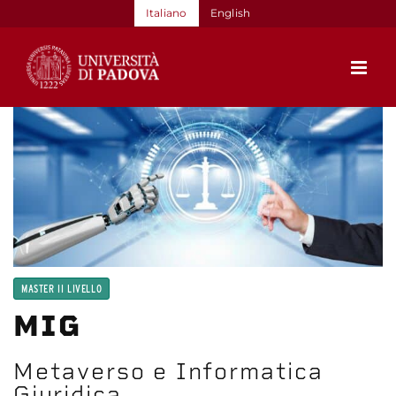
Salta
Italiano
English
al
contenuto
MASTER II LIVELLO
MIG
Metaverso e Informatica
Giuridica