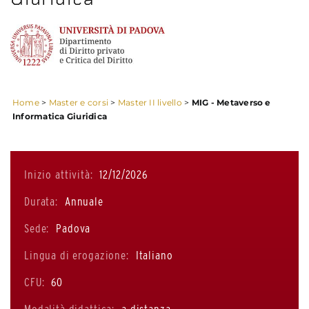
Home
>
Master e corsi
>
Master II livello
>
MIG - Metaverso e
Informatica Giuridica
Inizio attività:
12/12/2026
Durata:
Annuale
Sede:
Padova
Lingua di erogazione:
Italiano
CFU:
60