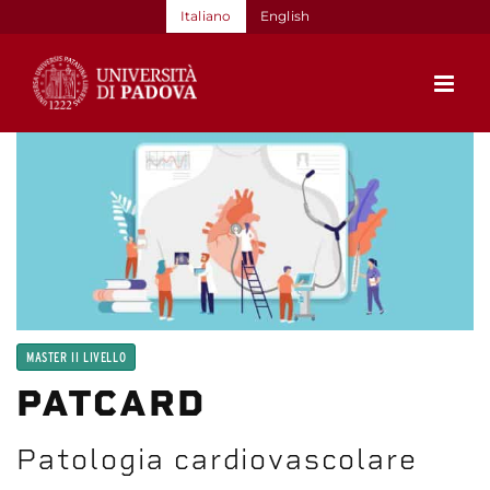
Salta
Italiano
English
al
contenuto
MASTER II LIVELLO
PATCARD
Patologia cardiovascolare