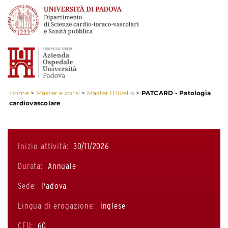
Home
>
Master e corsi
>
Master II livello
>
PATCARD - Patologia
cardiovascolare
Inizio attività:
30/11/2026
Durata:
Annuale
Sede:
Padova
Lingua di erogazione:
Inglese
CFU:
60