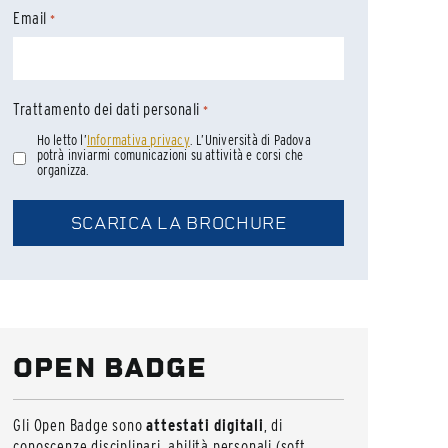
Email
*
Trattamento dei dati personali
*
Ho letto l’
Informativa privacy
. L’Università di Padova
potrà inviarmi comunicazioni su attività e corsi che
organizza.
OPEN BADGE
Gli Open Badge sono
attestati digitali
, di
conoscenze disciplinari, abilità personali (soft