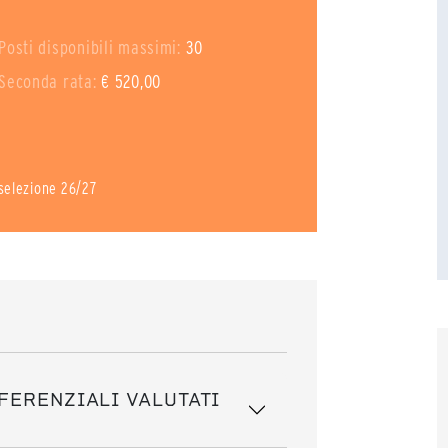
Posti disponibili massimi:
30
Seconda rata:
€ 520,00
i selezione 26/27
FERENZIALI VALUTATI