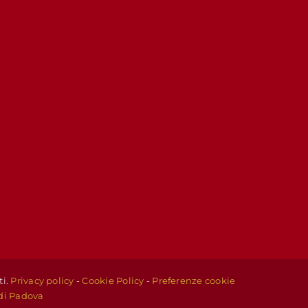
ti.
Privacy policy
-
Cookie Policy
-
Preferenze cookie
di Padova