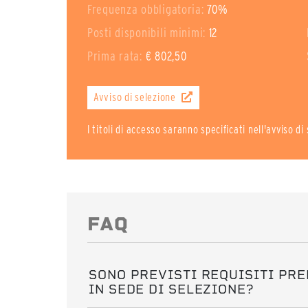
Frequenza obbligatoria:
70%
Posti disponibili minimi:
12
Prima rata:
€ 802,50
Avviso di selezione
I titoli di accesso saranno specificati nell'avviso d
FAQ
SONO PREVISTI REQUISITI PRE
IN SEDE DI SELEZIONE?