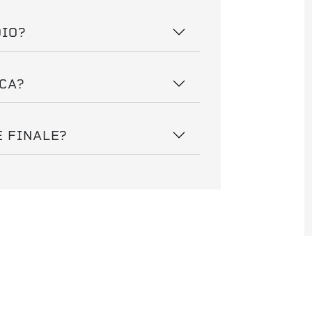
DIO?
ICA?
E FINALE?