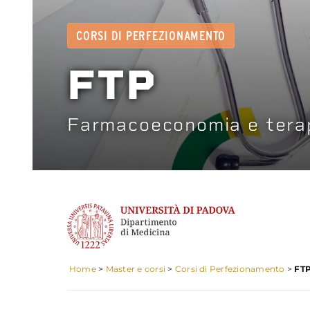
CORSI DI PERFEZIONAMENTO
FTP
Farmacoeconomia e terap
Home
>
Master e corsi
>
Corsi di Perfezionamento
>
FTP