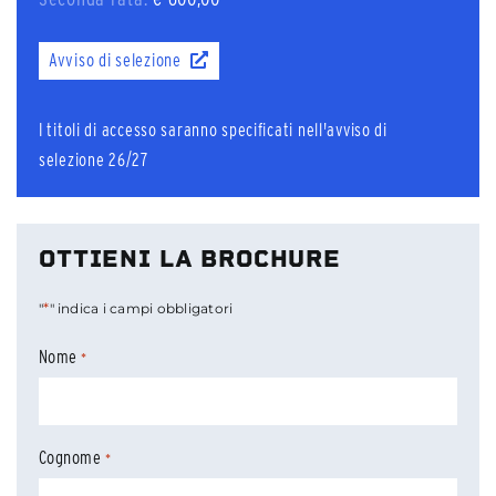
Avviso di selezione
I titoli di accesso saranno specificati nell'avviso di
selezione 26/27
OTTIENI LA BROCHURE
*
"
" indica i campi obbligatori
Nome
*
Cognome
*