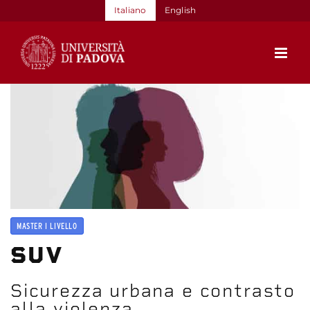
Salta
Italiano
English
al
contenuto
MASTER I LIVELLO
SUV
Sicurezza urbana e contrasto
alla violenza