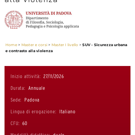
Home
>
Master e corsi
>
Master I livello
>
SUV - Sicurezza urbana
e contrasto alla violenza
Inizio attività:
27/11/2026
Durata:
Annuale
Sede:
Padova
Lingua di erogazione:
Italiano
CFU:
60