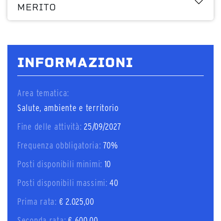
MERITO
INFORMAZIONI
Area tematica:
Salute, ambiente e territorio
Fine delle attività:
25/09/2027
Frequenza obbligatoria:
70%
Posti disponibili minimi:
10
Posti disponibili massimi:
40
Prima rata:
€ 2.025,00
Seconda rata:
€ 600,00