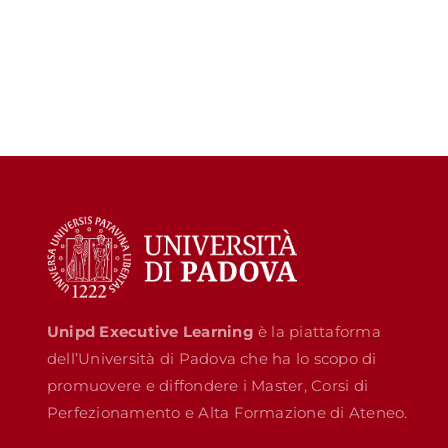
Unipd Executive Learning
è la piattaforma
dell’Università di Padova che ha lo scopo di
promuovere e diffondere i Master, Corsi di
Perfezionamento e Alta Formazione di Ateneo.