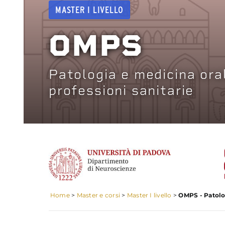
MASTER I LIVELLO
OMPS
Patologia e medicina oral
professioni sanitarie
Home
>
Master e corsi
>
Master I livello
>
OMPS - Patolog