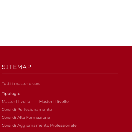
SITEMAP
Tutti i master e corsi
Tipologie
Master I livello
Master II livello
Corsi di Perfezionamento
Corsi di Alta Formazione
Corsi di Aggiornamento Professionale