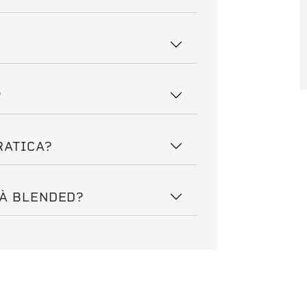
?
RATICA?
TÀ BLENDED?