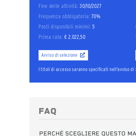
Fine delle attività:
30/10/2027
Frequenza obbligatoria:
70%
Posti disponibili minimi:
5
Prima rata:
€ 2.022,50
Avviso di selezione
I titoli di accesso saranno specificati nell'avviso d
FAQ
PERCHÉ SCEGLIERE QUESTO M