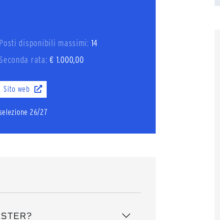
Posti disponibili massimi:
14
Seconda rata:
€ 1.000,00
Sito web
i selezione 26/27
ASTER?