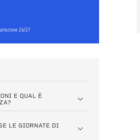
i selezione 26/27
ONI E QUAL È
NZA?
E LE GIORNATE DI