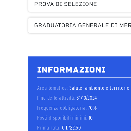
PROVA DI SELEZIONE
GRADUATORIA GENERALE DI ME
INFORMAZIONI
Area tematica:
Salute, ambiente e territorio
Fine delle attività:
31/10/2024
Frequenza obbligatoria:
70%
Posti disponibili minimi:
10
Prima rata:
€ 1.722,50