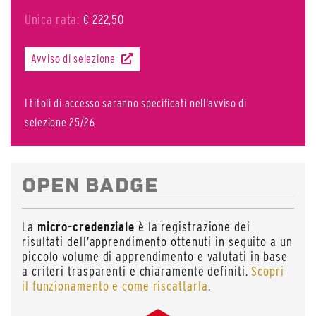
Unica rata:
€ 222,50
Avviso di selezione
I titoli di accesso saranno specificati nell'avviso di
selezione 25/26
OPEN BADGE
La
micro-credenziale
è la registrazione dei
risultati dell’apprendimento ottenuti in seguito a un
piccolo volume di apprendimento e valutati in base
a criteri trasparenti e chiaramente definiti.
Scopri
il funzionamento e come riscattarla
.