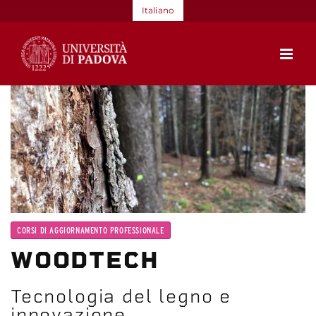
Salta
Italiano
al
contenuto
CORSI DI AGGIORNAMENTO PROFESSIONALE
WOODTECH
Tecnologia del legno e
innovazione