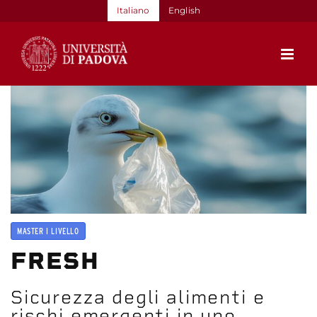
Salta
Italiano
English
al
contenuto
MASTER I LIVELLO
FRESH
Sicurezza degli alimenti e
rischi emergenti in uno