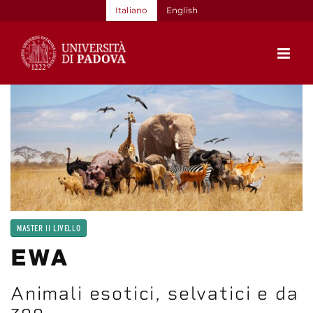
Salta
Italiano
English
al
contenuto
MASTER II LIVELLO
EWA
Animali esotici, selvatici e da
zoo