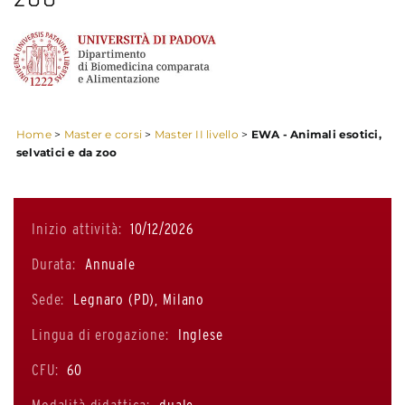
Home
>
Master e corsi
>
Master II livello
>
EWA - Animali esotici,
selvatici e da zoo
Inizio attività:
10/12/2026
Durata:
Annuale
Sede:
Legnaro (PD), Milano
Lingua di erogazione:
Inglese
CFU:
60