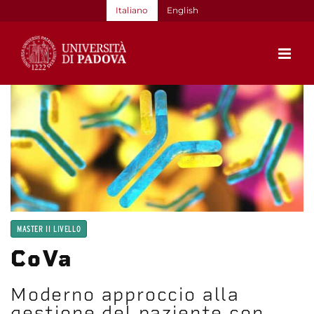
Salta
Italiano
English
al
contenuto
MASTER II LIVELLO
CoVa
Moderno approccio alla
gestione del paziente con