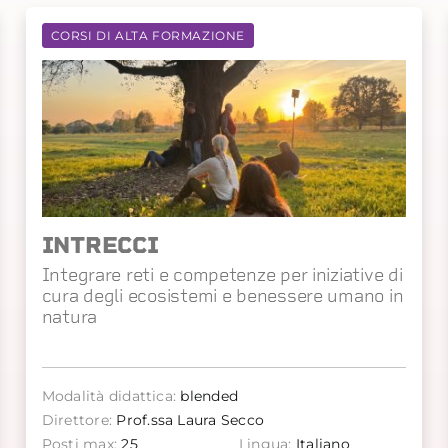
CORSI DI ALTA FORMAZIONE
INTRECCI
Integrare reti e competenze per iniziative di
cura degli ecosistemi e benessere umano in
natura
Modalità didattica:
blended
Direttore:
Prof.ssa Laura Secco
Posti max:
25
Lingua:
Italiano