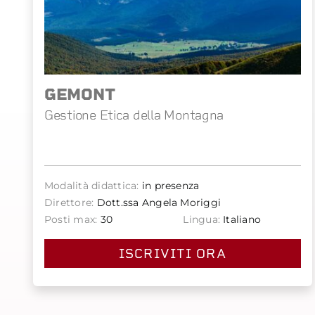
GEMONT
Gestione Etica della Montagna
Modalità didattica:
in presenza
Direttore:
Dott.ssa Angela Moriggi
Posti max:
30
Lingua:
Italiano
ISCRIVITI ORA