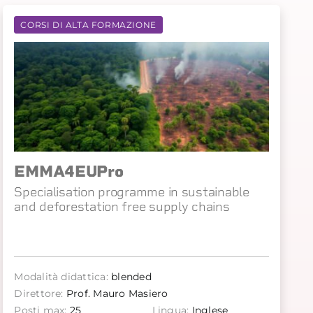
CORSI DI ALTA FORMAZIONE
EMMA4EUPro
Specialisation programme in sustainable
and deforestation free supply chains
Modalità didattica:
blended
Direttore:
Prof. Mauro Masiero
Posti max:
25
Lingua:
Inglese