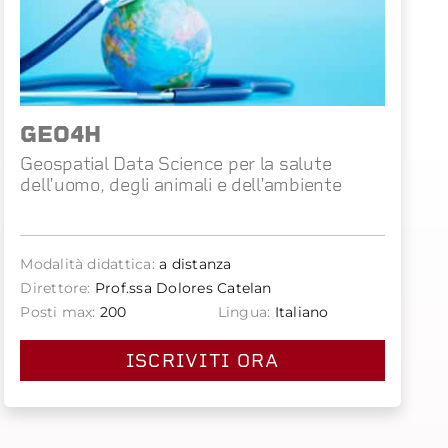
GEO4H
Geospatial Data Science per la salute
dell'uomo, degli animali e dell'ambiente
Modalità didattica:
a distanza
Direttore:
Prof.ssa Dolores Catelan
Posti max:
200
Lingua:
Italiano
ISCRIVITI ORA