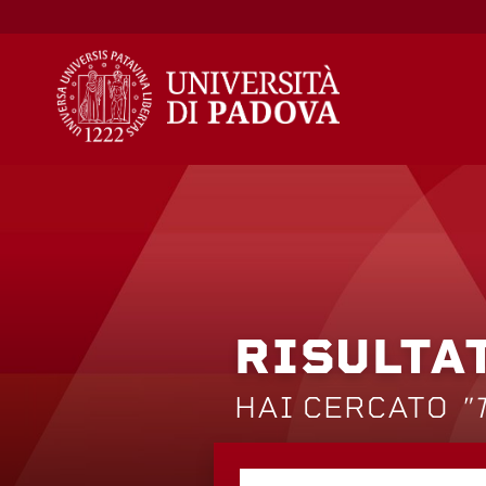
Salta
al
contenuto
RISULTA
HAI CERCATO
"