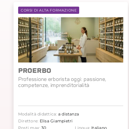
CORSI DI ALTA FORMAZIONE
PROERBO
Professione erborista oggi: passione,
competenze, imprenditorialità
Modalità didattica:
a distanza
Direttore:
Elisa Giampietri
Posti max:
30
Lingua:
Italiano